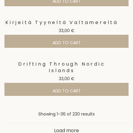
ADD TO CART
Kirjeitä Tyyneltä Valtamereltä
33,00
€
ADD TO CART
Drifting Through Nordic
Islands
33,00
€
ADD TO CART
Sorted
Showing 1–36 of 230 results
by
Load more
latest