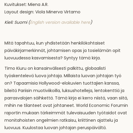
Kuvitukset: Miena A.R.
Layout design: Viola Minerva Virtamo
Kieli: Suomi (
English version available here
)
Mitä tapahtuu, kun yhdistetään henkilökohtaiset
päiväkirjamerkinnät, johtamisen opas ja tosielämän opit
luovuudessa kasvamisesta? Syntyy tämä kirja.
Timo Kiuru on kansainvälisesti palkittu, globaalisti
työskentelevä luova johtaja. Millaista luovan johtajan työ
on? Tapaamisia Hollywood-elokuvien tuottajien kanssa,
bileitä Pariisin muotiviikoilla, luksushotelleja, lentokenttiä ja
parrasvalojen säihkettä. Tämä kirja ei kerro niistä, vaan siitä,
mihin ne tilanteet ovat johtaneet. World Economic Forumin
raportin mukaan tärkeimmät tulevaisuuden työtaidot ovat
monitahoisten ongelmien ratkaisu, kriittinen ajattelu ja
luovuus. Kuulostaa luovan johtajan peruspäivältä.