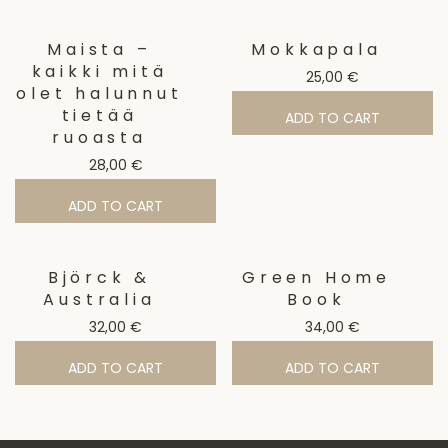
Maista –
Mokkapala
kaikki mitä
25,00
€
olet halunnut
tietää
ADD TO CART
ruoasta
28,00
€
ADD TO CART
Björck &
Green Home
Australia
Book
32,00
€
34,00
€
ADD TO CART
ADD TO CART