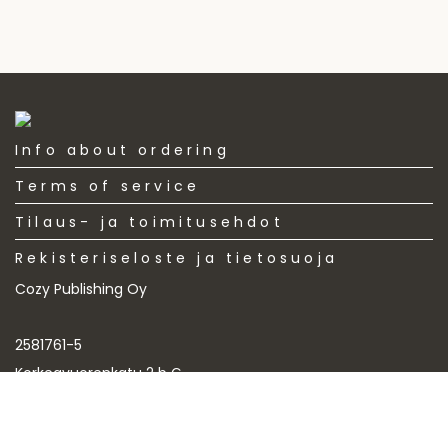
Info about ordering
Terms of service
Tilaus- ja toimitusehdot
Rekisteriseloste ja tietosuoja
Cozy Publishing Oy
2581761-5
Korkeavuorenkatu 2 b G
00140 Helsinki
© 2026 All Rights Reserved Cozy Publishing