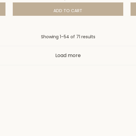
ADD TO CART
Sorted
Showing 1–54 of 71 results
by
latest
Load more