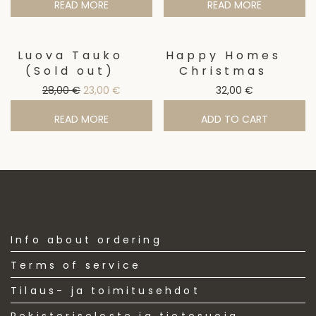
READ MORE
READ MORE
Luova Tauko
Happy Homes
Sale!
(Sold out)
Christmas
Original price was: 28,00 €.
Current price is: 23,00 €.
28,00
€
23,00
€
32,00
€
READ MORE
ADD TO CART
Info about ordering
Terms of service
Tilaus- ja toimitusehdot