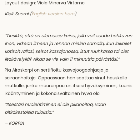
Layout design: Viola Minerva Virtamo
Kieli: Suomi (
English version here
)
“Tiesitkö, että on olemassa keino, jolla voit saada hehkuvan
ihon, virkeän ilmeen ja rennon mielen samalla, kun loikoilet
kotisohvallasi, seisot kassajonossa, istut ruuhkassa tai olet
iltakävelyllä? Aikaa se vie vain 11 minuuttia päivästäsi.”
Pia Airaskorpi on sertifioitu kasvojoogaohjaaja ja
sairaanhoitaja. Oppaassaan hän saattaa sinut hauskalle
matkalle, jonka määränpää on itsesi hyväksyminen, kaunis
ikääntyminen ja kokonaisvaltainen hyvä olo.
”Itsestäsi huolehtiminen ei ole pikahoitoa, vaan
pitkäkestoisia tuloksia.”
– KORPIA