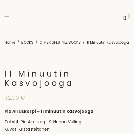
0
Home
/
BOOKS
/
OTHER LIFESTYLE BOOKS
/
11 Minuutin Kasvojooga
11 Minuutin
Kasvojooga
32,00
€
Pia Airaskorpi – 11 minuutin kasvojooga
Tekstit: Pia Airaskorpi & Hanna Velling
Kuvat: Krista Keltanen