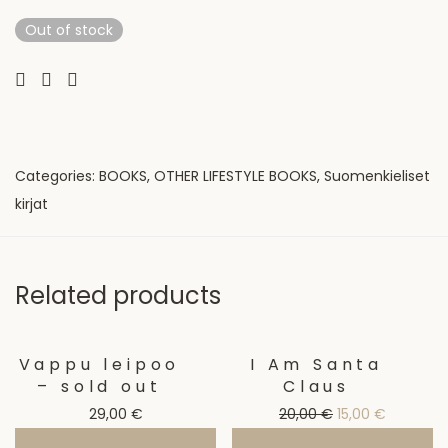
Out of stock
Categories:
BOOKS
,
OTHER LIFESTYLE BOOKS
,
Suomenkieliset
kirjat
Related products
Vappu leipoo
I Am Santa
Sale!
– sold out
Claus
Original price w
Current p
29,00
€
20,00
€
15,00
€