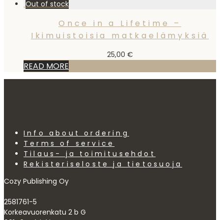
Once in a Lifetime –
Ikimuistoisia matkaelämyksiä
25,00
€
READ MORE
Info about ordering
Terms of service
Tilaus- ja toimitusehdot
Rekisteriseloste ja tietosuoja
Cozy Publishing Oy
2581761-5
Korkeavuorenkatu 2 b G