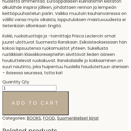
huoletta ammentaa. Eurooppalaisen kulinarismin kiistaton
alkulähde inspiroi jälleen, johdattaen rennon ja lempeän
keittiöpuuhastelun pariin. Vaikka muutoin kauhanvarressa on
välillä varaa myös oikaista, lopputuloksen maistuvuudesta ei
tietenkään silloinkaan tingitä.
Kokki, ruokatuottaja ja -toimittaja Prisca Leclercin omat
juuret ulottuvat Suomesta Ranskaan. Esikoisteoksessaan hän
kokosi lapsuutensa ruokamuistot yhteen. Sukellusta
rustiikkisiin klassikkoresepteihin siivittävät lieden ääreen
houkuttelevat ruokakuvat. Ranskalaisille jo kokkaaminen on
suuri nautinto, joka huipentuu huolella haudutettuun ateriaan
– iloisessa seurassa, totta kai!
Quantity
Qty
ADD TO CART
Categories:
BOOKS
,
FOOD
,
Suomenkieliset kirjat
Related products