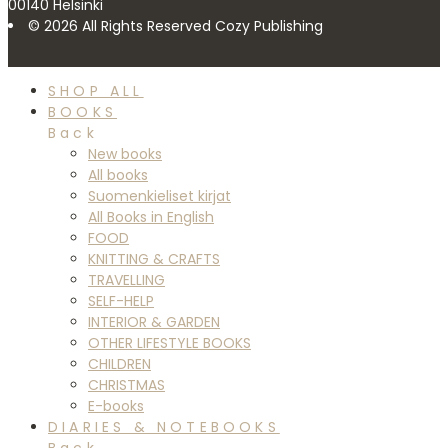
00140 Helsinki
© 2026 All Rights Reserved Cozy Publishing
SHOP ALL
BOOKS
Back
New books
All books
Suomenkieliset kirjat
All Books in English
FOOD
KNITTING & CRAFTS
TRAVELLING
SELF-HELP
INTERIOR & GARDEN
OTHER LIFESTYLE BOOKS
CHILDREN
CHRISTMAS
E-books
DIARIES & NOTEBOOKS