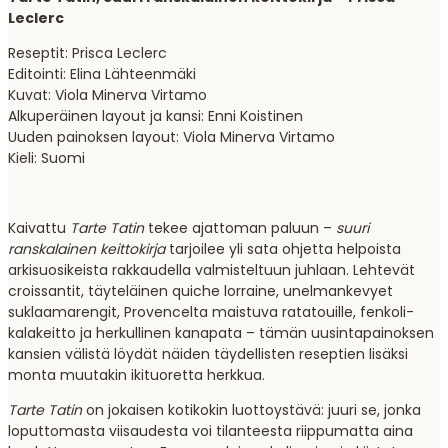
Leclerc
Reseptit: Prisca Leclerc
Editointi: Elina Lähteenmäki
Kuvat:
Viola Minerva Virtamo
Alkuperäinen layout ja kansi: Enni Koistinen
Uuden painoksen layout: Viola Minerva Virtamo
Kieli: Suomi
Kaivattu
Tarte Tatin
tekee ajattoman paluun –
suuri
ranskalainen keittokirja
tarjoilee yli sata ohjetta helpoista
arkisuosikeista rakkaudella valmisteltuun juhlaan. Lehtevät
croissantit, täyteläinen quiche lorraine, unelmankevyet
suklaamarengit, Provencelta maistuva ratatouille, fenkoli-
kalakeitto ja herkullinen kanapata – tämän uusintapainoksen
kansien välistä löydät näiden täydellisten reseptien lisäksi
monta muutakin ikituoretta herkkua.
Tarte Tatin
on jokaisen kotikokin luottoystävä: juuri se, jonka
loputtomasta viisaudesta voi tilanteesta riippumatta aina