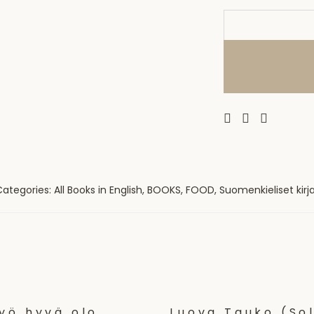
Categories:
All Books in English
,
BOOKS
,
FOOD
,
Suomenkieliset kirj
yö hyvä olo
Luova Tauko (So