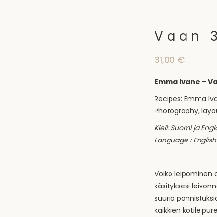
Vaan 3
31,00
€
Emma Ivane – Vaa
Recipes: Emma Iv
Photography, layou
Kieli: Suomi ja Engl
Language : English
Voiko leipominen 
käsityksesi leivonn
suuria ponnistuksi
kaikkien kotileipur