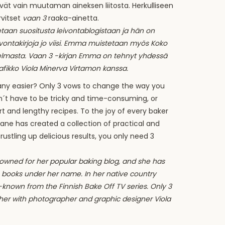
yvät vain muutaman aineksen liitosta. Herkulliseen
rvitset
vaan 3
raaka-ainetta.
aan suositusta leivontablogistaan ja hän on
eivontakirjoja jo viisi. Emma muistetaan myös Koko
elmasta. Vaan 3 -kirjan Emma on tehnyt yhdessä
afikko Viola Minerva Virtamon kanssa.
any easier? Only 3 vows to change the way you
n´t have to be tricky and time-consuming, or
rt and lengthy recipes. To the joy of every baker
ne has created a collection of practical and
 rustling up delicious results, you only need 3
owned for her popular baking blog, and she has
e books under her name. In her native country
l-known from the Finnish Bake Off TV series. Only 3
her with photographer and graphic designer Viola