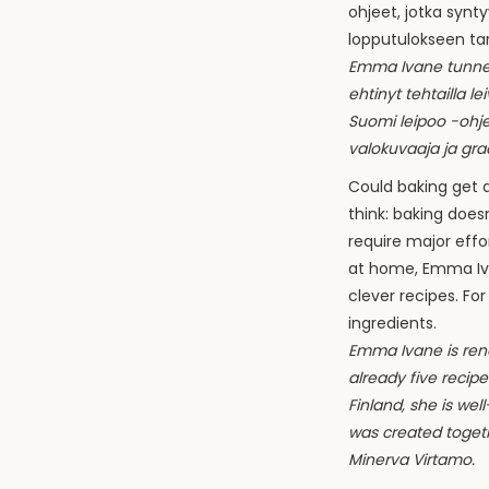
ohjeet, jotka synt
lopputulokseen ta
Emma Ivane tunnet
ehtinyt tehtailla l
Suomi leipoo -ohj
valokuvaaja ja gra
Could baking get 
think: baking does
require major effo
at home, Emma Iva
clever recipes. For
ingredients.
Emma Ivane is ren
already five recip
Finland, she is wel
was created toget
Minerva Virtamo.