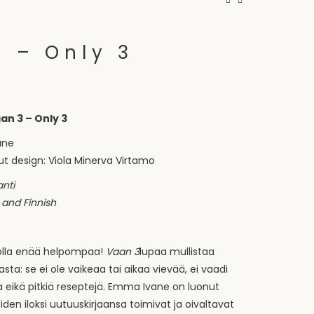
 – Only 3
n 3 – Only 3
ane
t design: Viola Minerva Virtamo
anti
 and Finnish
olla enää helpompaa!
Vaan 3
lupaa mullistaa
asta: se ei ole vaikeaa tai aikaa vievää, ei vaadi
a eikä pitkiä reseptejä. Emma Ivane on luonut
eiden iloksi uutuuskirjaansa toimivat ja oivaltavat