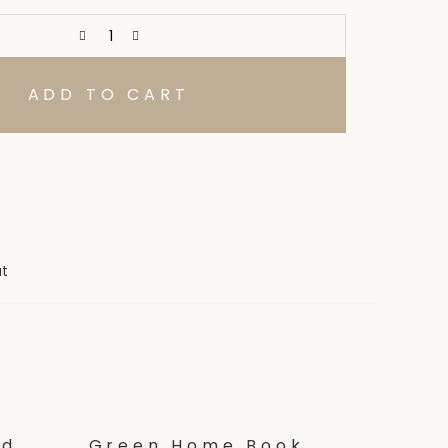
ADD TO CART
at
ld
Green Home Book