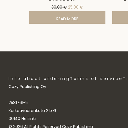
Sale!
Original price was: 30,00 €.
Current price is: 25,00 
30,00
€
25,00
€
READ MORE
Info about ordering
Terms of service
T
Cozy Publishing Oy
2581761-5
Korkeavuorenkatu 2 b G
00140 Helsinki
© 2026 All Rights Reserved Cozy Publishing