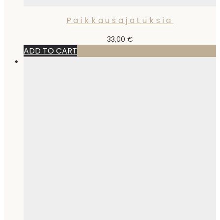
Paikkausajatuksia
33,00
€
ADD TO CART